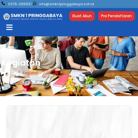
0376-2991557
info@smkn1pringgabaya.sch.id
Buat Akun
Pra Pendaftaran
Kegiatan
Beranda
Kegiatan