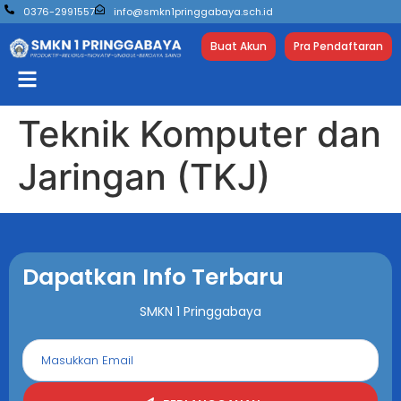
0376-2991557
info@smkn1pringgabaya.sch.id
Buat Akun
Pra Pendaftaran
Teknik Komputer dan
Jaringan (TKJ)
Dapatkan Info Terbaru
SMKN 1 Pringgabaya