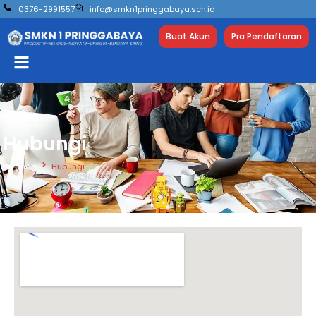
0376-2991557
info@smkn1pringgabaya.sch.id
Buat Akun
Pra Pendaftaran
Hubungi
Beranda
Hubungi