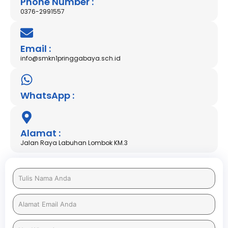
Phone Number :
0376-2991557
Email :
info@smkn1pringgabaya.sch.id
WhatsApp :
Alamat :
Jalan Raya Labuhan Lombok KM.3