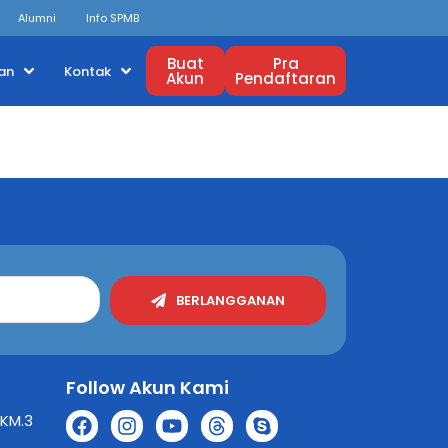
Alumni
Info SPMB
Buat
Pra
an
Kontak
Akun
Pendaftaran
BERLANGGANAN
Follow Akun Kami
 KM.3