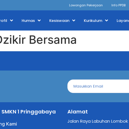
Lowongan Pekerjaan
Info PPDB
rofil
Humas
Kesiswaan
Kurikulum
Layan
Dzikir Bersama
il SMKN 1 Pringgabaya
Alamat
Jalan Raya Labuhan Lombok
ng Kami