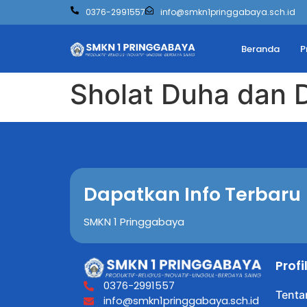
0376-2991557
info@smkn1pringgabaya.sch.id
Beranda
P
Sholat Duha dan 
Dapatkan Info Terbaru
SMKN 1 Pringgabaya
Prof
0376-2991557
Tenta
info@smkn1pringgabaya.sch.id