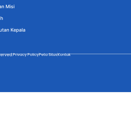
an Misi
ah
tan Kepala
erved.
Privacy Policy
Peta Situs
Kontak