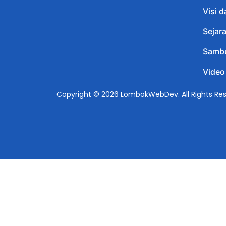
Visi d
Sejar
Sambu
Video
Copyright © 2026 LombokWebDev. All Rights Res