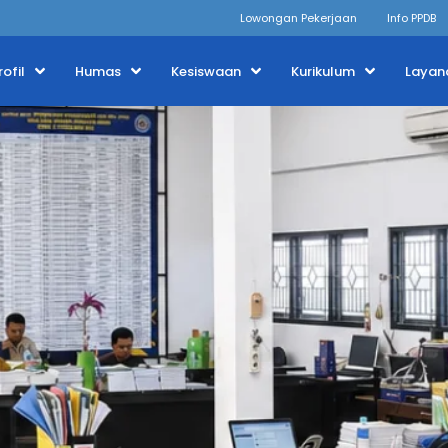
Lowongan Pekerjaan
Info PPDB
rofil
Humas
Kesiswaan
Kurikulum
Layan