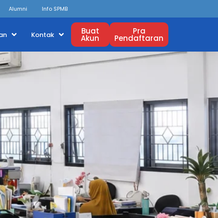
Alumni
Info SPMB
Buat
Pra
an
Kontak
Akun
Pendaftaran