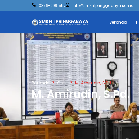
0376-2991557
info@smkn1pringgabaya.sch.id
Beranda
P
Beranda
Guru
M. Amirudin, S.Pd.
M. Amirudin, S.Pd.