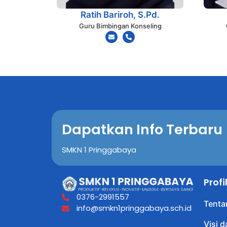
Ratih Bariroh, S.Pd.
Guru Bimbingan Konseling
Dapatkan Info Terbaru
SMKN 1 Pringgabaya
Prof
0376-2991557
Tenta
info@smkn1pringgabaya.sch.id
Visi d