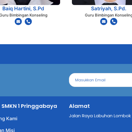
Baiq Hartini, S.Pd
Satriyah, S.Pd.
Guru Bimbingan Konseling
Guru Bimbingan Konselin
il SMKN 1 Pringgabaya
Alamat
Jalan Raya Labuhan Lombok
ng Kami
an Misi