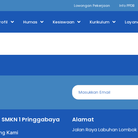
Lowongan Pekerjaan
Info PPDB
rofil
Humas
Kesiswaan
Kurikulum
Layan
il SMKN 1 Pringgabaya
Alamat
Jalan Raya Labuhan Lombok
ng Kami