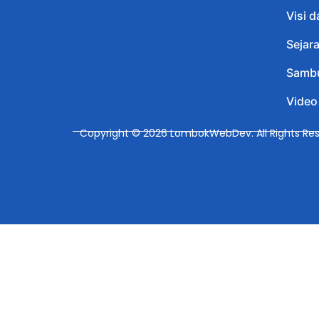
Visi d
Sejar
Sambu
Video
Copyright © 2026 LombokWebDev. All Rights Res