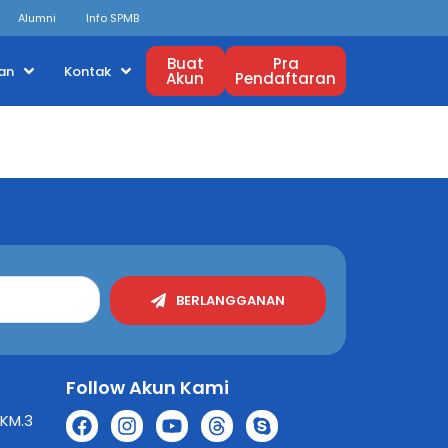
Alumni
Info SPMB
Buat
Pra
an
Kontak
Akun
Pendaftaran
BERLANGGANAN
Follow Akun Kami
 KM.3