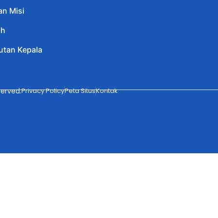
an Misi
ah
tan Kepala
erved.
Privacy Policy
Peta Situs
Kontak