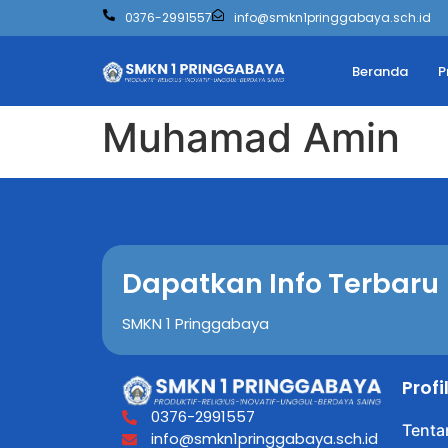
0376-2991557
info@smkn1pringgabaya.sch.id
Beranda
P
Muhamad Amin
Dapatkan Info Terbaru
SMKN 1 Pringgabaya
Prof
0376-2991557
Tenta
info@smkn1pringgabaya.sch.id