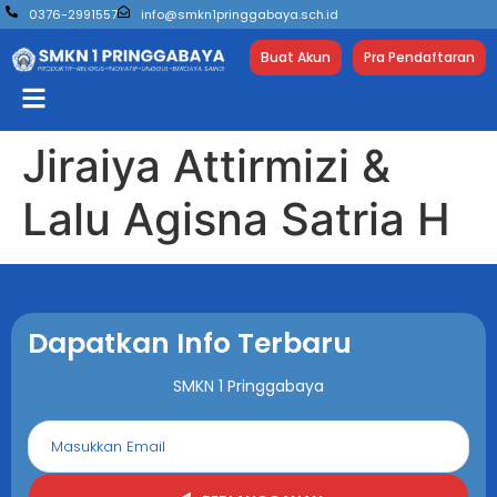
0376-2991557
info@smkn1pringgabaya.sch.id
Buat Akun
Pra Pendaftaran
Jiraiya Attirmizi &
Lalu Agisna Satria H
Dapatkan Info Terbaru
SMKN 1 Pringgabaya