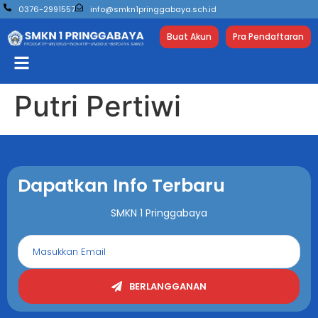
0376-2991557
info@smkn1pringgabaya.sch.id
Buat Akun
Pra Pendaftaran
Putri Pertiwi
Dapatkan Info Terbaru
SMKN 1 Pringgabaya
BERLANGGANAN