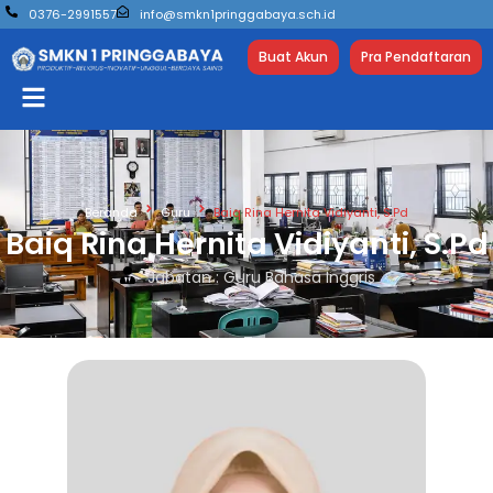
0376-2991557
info@smkn1pringgabaya.sch.id
Buat Akun
Pra Pendaftaran
Beranda
Guru
Baiq Rina Hernita Vidiyanti, S.Pd
Baiq Rina Hernita Vidiyanti, S.Pd
Jabatan : Guru Bahasa Inggris