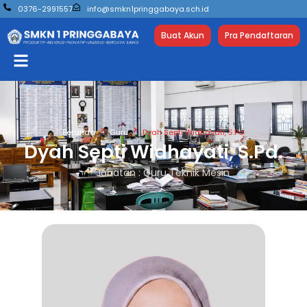
0376-2991557
info@smkn1pringgabaya.sch.id
Buat Akun
Pra Pendaftaran
Beranda
Guru
Dyah Septi Widhayati, S.Pd.
Dyah Septi Widhayati, S.Pd.
Jabatan : Guru Teknik Mesin