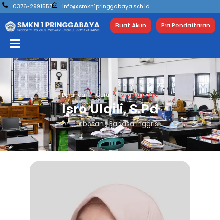
0376-2991557
info@smkn1pringgabaya.sch.id
Buat Akun
Pra Pendaftaran
Beranda
Guru
Isro Ulaili, S.Pd
Isro Ulaili, S.Pd
Jabatan : Bahasa Inggris