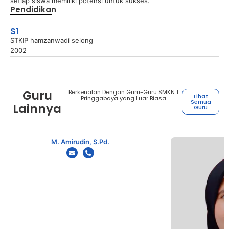
setiap siswa memiliki potensi untuk sukses.
Pendidikan
S1
STKIP hamzanwadi selong
2002
Guru
Berkenalan Dengan Guru-Guru SMKN 1
Lihat
Pringgabaya yang Luar Biasa
Semua
Lainnya
Guru
M. Amirudin, S.Pd.