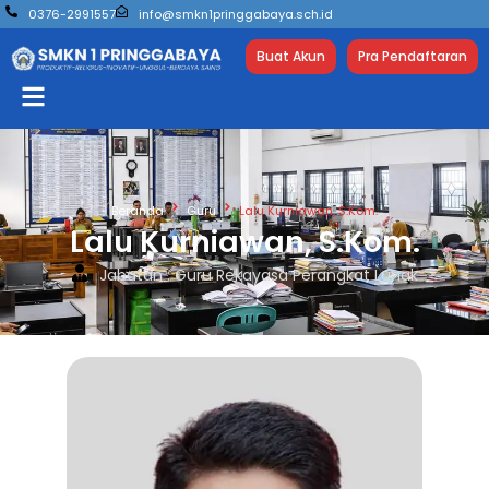
0376-2991557
info@smkn1pringgabaya.sch.id
Buat Akun
Pra Pendaftaran
Beranda
Guru
Lalu Kurniawan, S.Kom.
Lalu Kurniawan, S.Kom.
Jabatan : Guru Rekayasa Perangkat Lunak