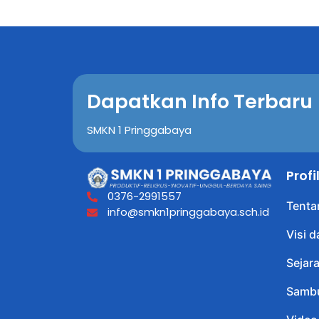
Dapatkan Info Terbaru
SMKN 1 Pringgabaya
Prof
0376-2991557
Tenta
info@smkn1pringgabaya.sch.id
Visi d
Sejar
Sambu