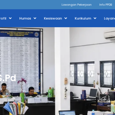
Lowongan Pekerjaan
Info PPDB
rofil
Humas
Kesiswaan
Kurikulum
Layan
S.Pd