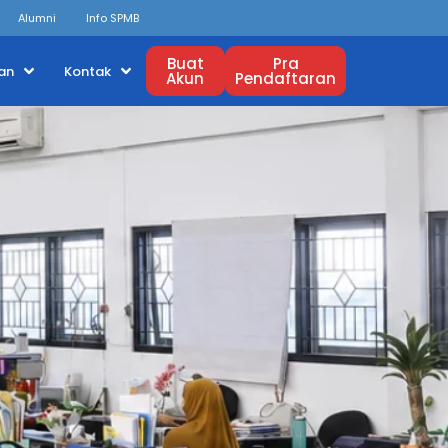
Alumni
Info SPMB
Buat
Pra
an
Kontak
Akun
Pendaftaran