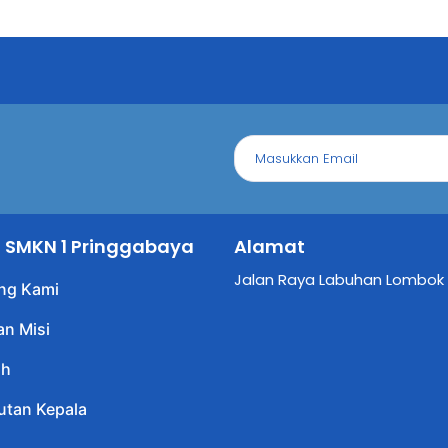
il SMKN 1 Pringgabaya
Alamat
Jalan Raya Labuhan Lombok
ng Kami
an Misi
ah
tan Kepala