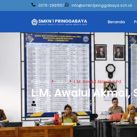
0376-2991557
info@smkn1pringgabaya.sch.id
Beranda
P
Beranda
Guru
L.M. Awalul Akmal, S.Pd
L.M. Awalul Akmal, 
Jabatan : Guru Matematika