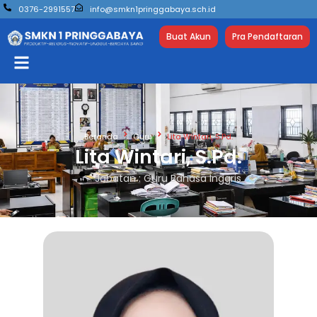
0376-2991557
info@smkn1pringgabaya.sch.id
Buat Akun
Pra Pendaftaran
Beranda
Guru
Lita Wintari, S.Pd.
Lita Wintari, S.Pd.
Jabatan : Guru Bahasa Inggris