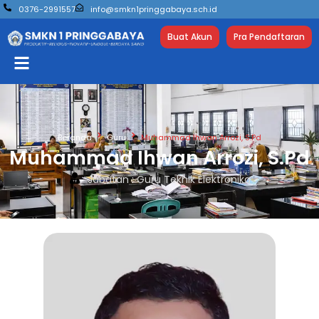
0376-2991557
info@smkn1pringgabaya.sch.id
Buat Akun
Pra Pendaftaran
Beranda
Guru
Muhammad Ihwan Arrozi, S.Pd
Muhammad Ihwan Arrozi, S.Pd
Jabatan : Guru Teknik Elektronika