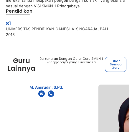
mereka, tanpa melupakan pengembangan soft skill yang esensial
sesuai dengan VISI SMKN 1 Pringgabaya.
Pendidikan
S1
UNIVERSITAS PENDIDIKAN GANESHA-SINGARAJA, BALI
2018
Guru
Berkenalan Dengan Guru-Guru SMKN 1
Lihat
Pringgabaya yang Luar Biasa
Semua
Lainnya
Guru
M. Amirudin, S.Pd.