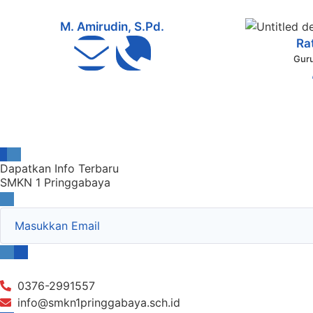
M. Amirudin, S.Pd.
Rat
Guru
Dapatkan Info Terbaru
SMKN 1 Pringgabaya
0376-2991557
info@smkn1pringgabaya.sch.id