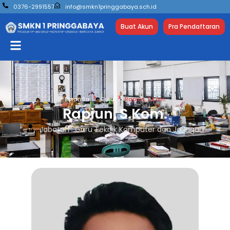
0376-2991557
info@smkn1pringgabaya.sch.id
Buat Akun
Pra Pendaftaran
Beranda
Guru
Rapiun, S.Kom.
Rapiun, S.Kom.
Jabatan : Guru Teknik Komputer dan Jaringan