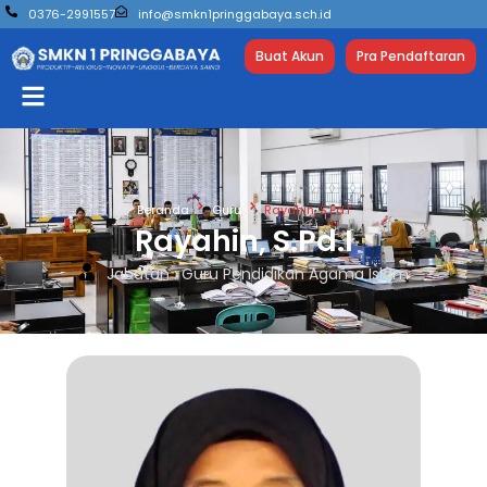
0376-2991557
info@smkn1pringgabaya.sch.id
Buat Akun
Pra Pendaftaran
Beranda
Guru
Rayahin, S.Pd.I
Rayahin, S.Pd.I
Jabatan : Guru Pendidikan Agama Islam