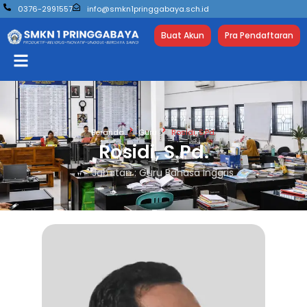
0376-2991557
info@smkn1pringgabaya.sch.id
Buat Akun
Pra Pendaftaran
Beranda
Guru
Rosidi, S.Pd.
Rosidi, S.Pd.
Jabatan : Guru Bahasa Inggris