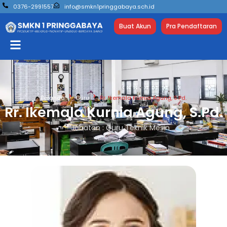
0376-2991557
info@smkn1pringgabaya.sch.id
Buat Akun
Pra Pendaftaran
Beranda
Guru
Rr. Ikemala Kurnia Agung, S.Pd.
Rr. Ikemala Kurnia Agung, S.Pd.
Jabatan : Guru Teknik Mesin