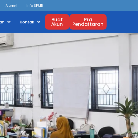
Alumni
Info SPMB
Buat
Pra
an
Kontak
Akun
Pendaftaran