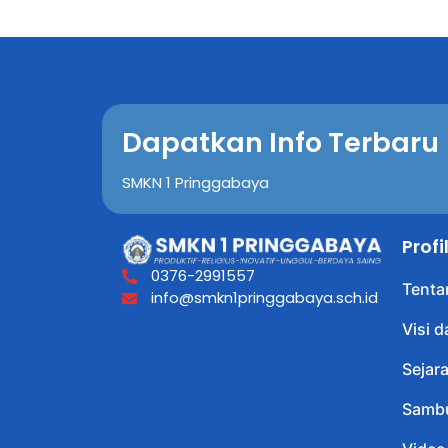
Dapatkan Info Terbaru
SMKN 1 Pringgabaya
Prof
0376-2991557
Tenta
info@smkn1pringgabaya.sch.id
Visi d
Sejar
Sambu