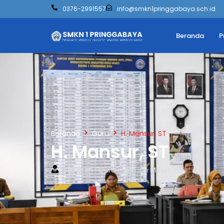
0376-2991557
info@smkn1pringgabaya.sch.id
Beranda
P
Beranda
Guru
H. Mansur, ST
H. Mansur, ST
Jabatan : Guru Kejuruan Mesin