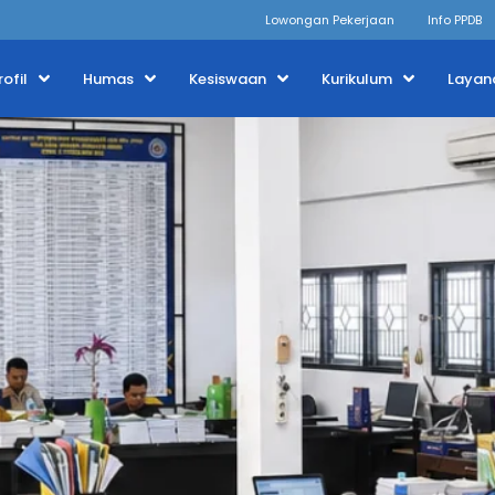
Lowongan Pekerjaan
Info PPDB
rofil
Humas
Kesiswaan
Kurikulum
Layan