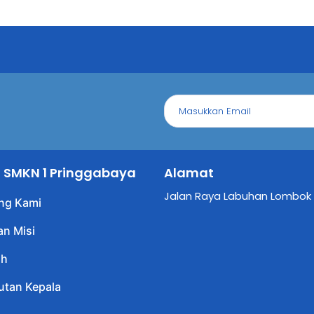
il SMKN 1 Pringgabaya
Alamat
Jalan Raya Labuhan Lombok
ng Kami
an Misi
ah
tan Kepala