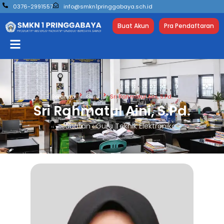
0376-2991557
info@smkn1pringgabaya.sch.id
Buat Akun
Pra Pendaftaran
Beranda
Guru
Sri Rahmatul Aini, S.Pd.
Sri Rahmatul Aini, S.Pd.
Jabatan : Guru Teknik Elektronika