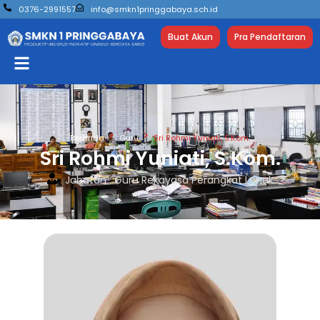
0376-2991557
info@smkn1pringgabaya.sch.id
Buat Akun
Pra Pendaftaran
Beranda
Guru
Sri Rohmi Yuniati, S.Kom.
Sri Rohmi Yuniati, S.Kom.
Jabatan : Guru Rekayasa Perangkat Lunak