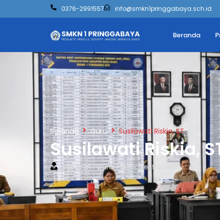
0376-2991557
info@smkn1pringgabaya.sch.id
Beranda
P
Beranda
Guru
Susilawati Riskia, ST.
Susilawati Riskia, S
Jabatan : Guru Teknik Elektronika