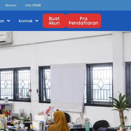
Alumni
Info SPMB
Buat
Pra
an
Kontak
Akun
Pendaftaran