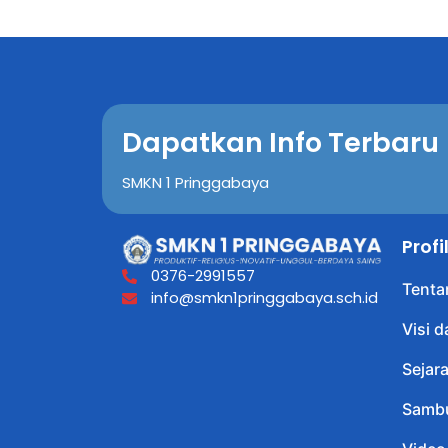
Dapatkan Info Terbaru
SMKN 1 Pringgabaya
Prof
0376-2991557
Tenta
info@smkn1pringgabaya.sch.id
Visi d
Sejar
Sambu