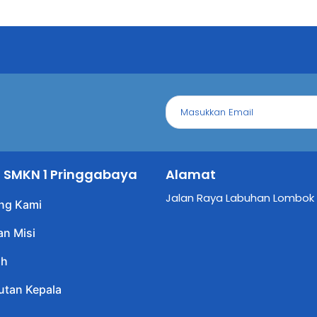
il SMKN 1 Pringgabaya
Alamat
Jalan Raya Labuhan Lombok
ng Kami
an Misi
ah
tan Kepala