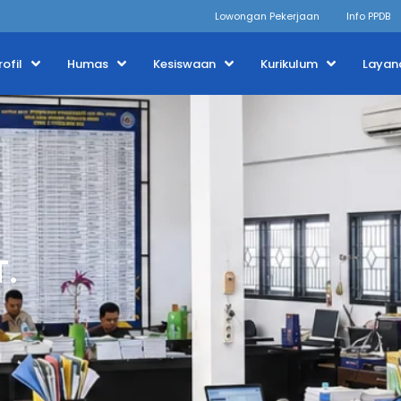
Lowongan Pekerjaan
Info PPDB
rofil
Humas
Kesiswaan
Kurikulum
Layan
T.