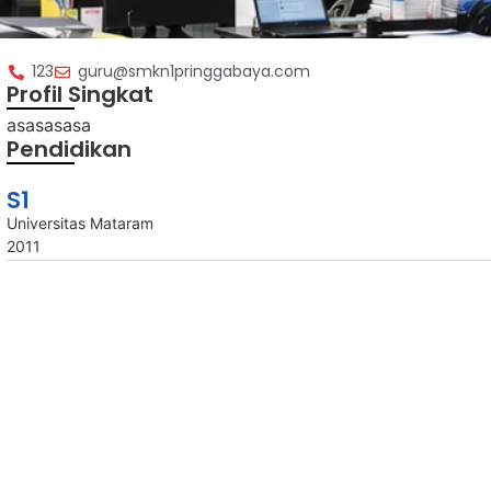
123
guru@smkn1pringgabaya.com
Profil Singkat
asasasasa
Pendidikan
S1
Universitas Mataram
2011