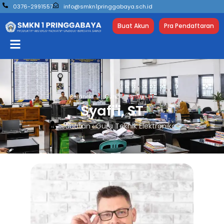
0376-2991557
info@smkn1pringgabaya.sch.id
Buat Akun
Pra Pendaftaran
Beranda
Guru
Syafi’i, ST
Syafi'i, ST
Jabatan : Guru Teknik Elektronika