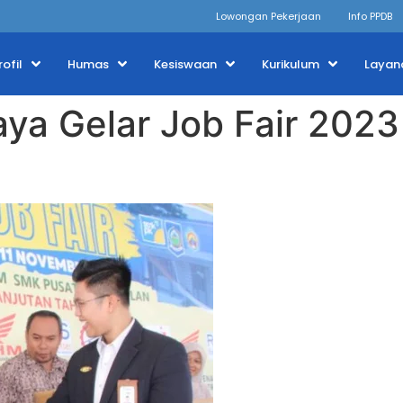
Lowongan Pekerjaan
Info PPDB
rofil
Humas
Kesiswaan
Kurikulum
Layan
ya Gelar Job Fair 2023