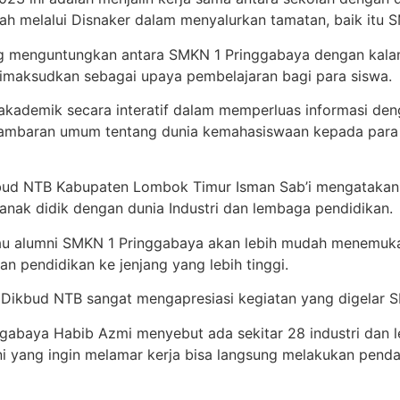
intah melalui Disnaker dalam menyalurkan tamatan, baik it
 menguntungkan antara SMKN 1 Pringgabaya dengan kalangan
dimaksudkan sebagai upaya pembelajaran bagi para siswa.
a akademik secara interatif dalam memperluas informasi
gambaran umum tentang dunia kemahasiswaan kepada para 
bud NTB Kabupaten Lombok Timur Isman Sab’i mengatakan
nak didik dengan dunia Industri dan lembaga pendidikan.
atau alumni SMKN 1 Pringgabaya akan lebih mudah menemu
an pendidikan ke jenjang yang lebih tinggi.
as Dikbud NTB sangat mengapresiasi kegiatan yang digelar
abaya Habib Azmi menyebut ada sekitar 28 industri dan l
ni yang ingin melamar kerja bisa langsung melakukan penda