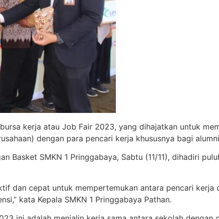
ursa kerja atau Job Fair 2023, yang dihajatkan untuk m
rusahaan) dengan para pencari kerja khususnya bagi alumni
n Basket SMKN 1 Pringgabaya, Sabtu (11/11), dihadiri puluh
efektif dan cepat untuk mempertemukan antara pencari ke
ensi,” kata Kepala SMKN 1 Pringgabaya Pathan.
23 ini adalah menjalin kerja sama antara sekolah dengan du