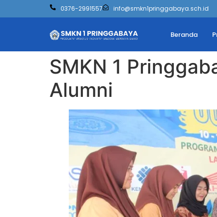
0376-2991557
info@smkn1pringgabaya.sch.id
Beranda
P
SMKN 1 Pringgaba
Alumni