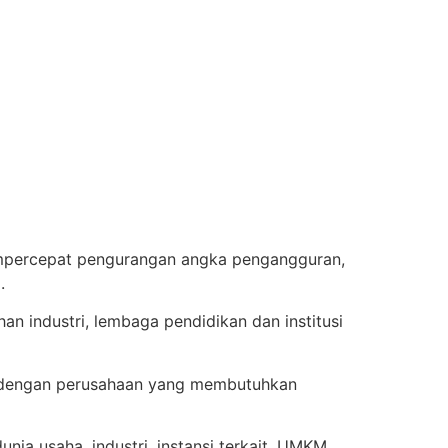
empercepat pengurangan angka pengangguran,
.
an industri, lembaga pendidikan dan institusi
rja dengan perusahaan yang membutuhkan
nia usaha, industri, instansi terkait, UMKM