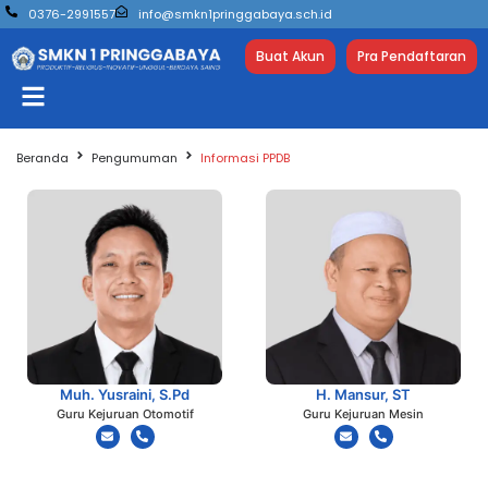
0376-2991557
info@smkn1pringgabaya.sch.id
Buat Akun
Pra Pendaftaran
Beranda
Pengumuman
Informasi PPDB
Muh. Yusraini, S.Pd
H. Mansur, ST
Guru Kejuruan Otomotif
Guru Kejuruan Mesin