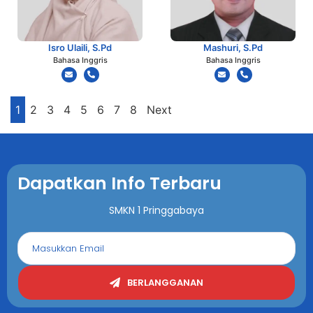
Isro Ulaili, S.Pd
Mashuri, S.Pd
Bahasa Inggris
Bahasa Inggris
1
2
3
4
5
6
7
8
Next
Dapatkan Info Terbaru
SMKN 1 Pringgabaya
BERLANGGANAN