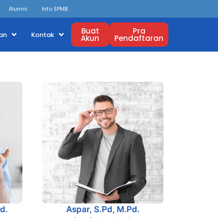
Alumni
Info SPMB
Buat
Pra
an
Kontak
Akun
Pendaftaran
d.
Aspar, S.Pd, M.Pd.