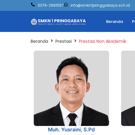
0376-2991557
info@smkn1pringgabaya.sch.id
Beranda
P
Beranda
Prestasi
Prestasi Non Akademik
Muh. Yusraini, S.Pd