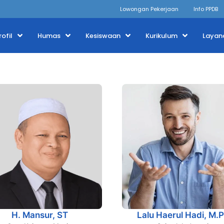
Lowongan Pekerjaan
Info PPDB
rofil
Humas
Kesiswaan
Kurikulum
Layan
H. Mansur, ST
Lalu Haerul Hadi, M.P