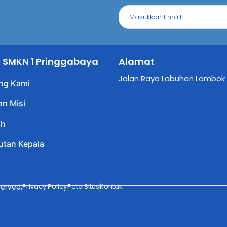
il SMKN 1 Pringgabaya
Alamat
Jalan Raya Labuhan Lombok
ng Kami
an Misi
ah
tan Kepala
erved.
Privacy Policy
Peta Situs
Kontak