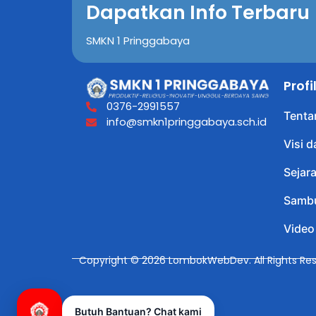
Dapatkan Info Terbaru
SMKN 1 Pringgabaya
Prof
0376-2991557
Tenta
info@smkn1pringgabaya.sch.id
Visi d
Sejar
Sambu
Video
Copyright © 2026 LombokWebDev. All Rights Res
Butuh Bantuan? Chat kami