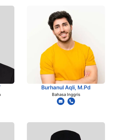
T
Burhanul Aqli, M.Pd
a
Bahasa Inggris