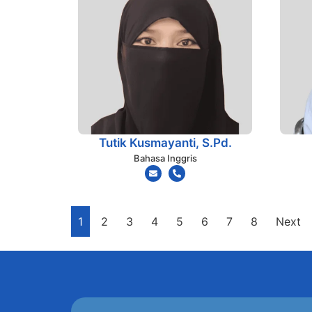
Tutik Kusmayanti, S.Pd.
Bahasa Inggris
1
2
3
4
5
6
7
8
Next